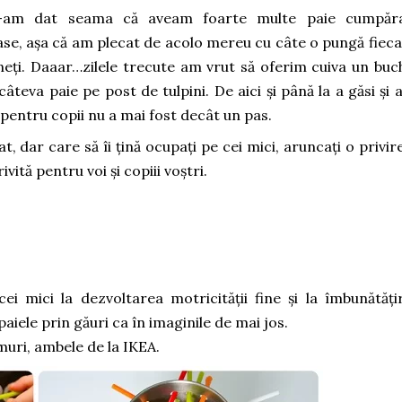
ne-am dat seama că aveam foarte multe paie cumpăr
roase, așa că am plecat de acolo mereu cu câte o pungă fieca
eți. Daaar…zilele trecute am vrut să oferim cuiva un buc
âteva paie pe post de tulpini. De aici și până la a găsi și a
ți pentru copii nu a mai fost decât un pas.
t, dar care să îi țină ocupați pe cei mici, aruncați o privire
vită pentru voi și copiii voștri.
ei mici la dezvoltarea motricității fine și la îmbunătăți
aiele prin găuri ca în imaginile de mai jos.
muri, ambele de la IKEA.