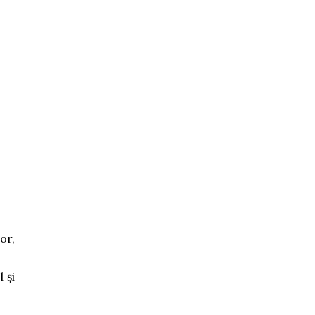
or,
 și