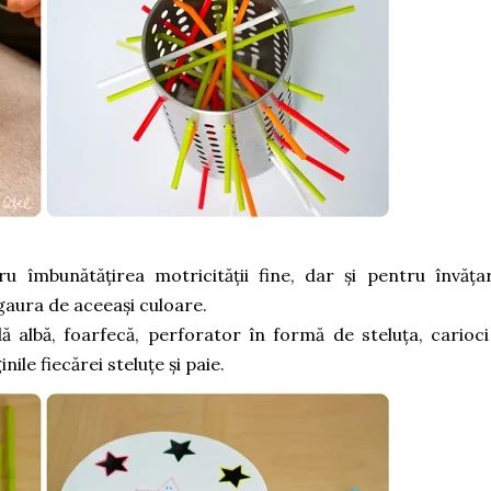
ru îmbunătățirea motricității fine, dar și pentru învăța
 gaura de aceeași culoare.
ă albă, foarfecă, perforator în formă de steluța, carioci
ile fiecărei steluțe și paie.