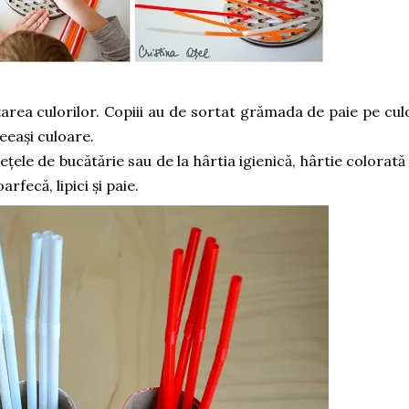
țarea culorilor. Copiii au de sortat grămada de paie pe culo
eeași culoare.
ețele de bucătărie sau de la hârtia igienică, hârtie colorată 
rfecă, lipici și paie.