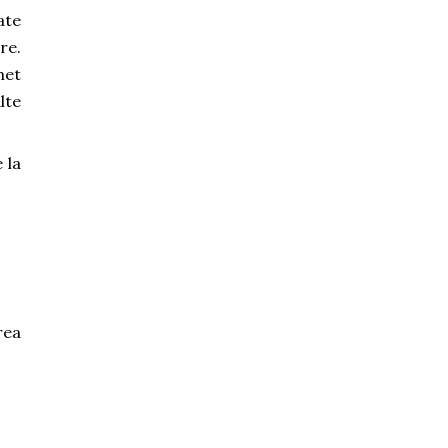
ate
re.
het
lte
 la
rea