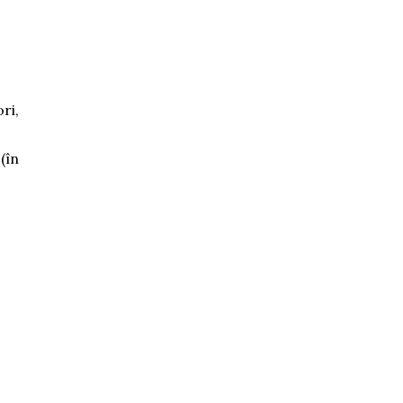
ri,
(în