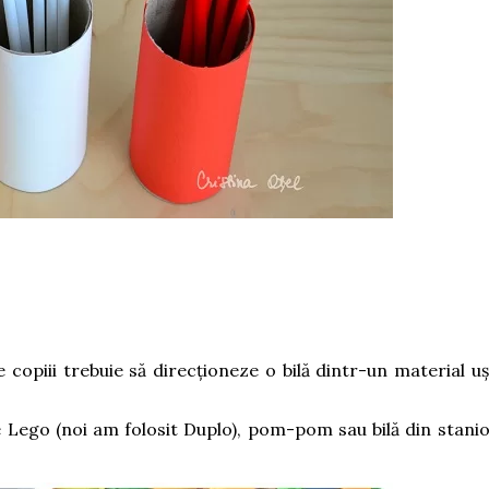
e copiii trebuie să direcționeze o bilă dintr-un material uș
se Lego (noi am folosit Duplo), pom-pom sau bilă din staniol