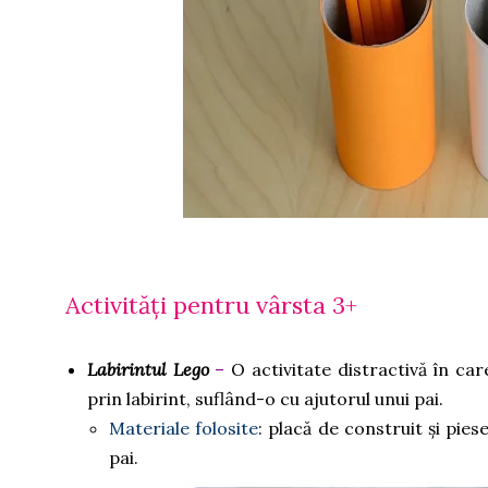
Activități pentru vârsta 3+
Labirintul Lego
–
O activitate distractivă în car
prin labirint, suflând-o cu ajutorul unui pai.
Materiale folosite
: placă de construit și pie
pai.