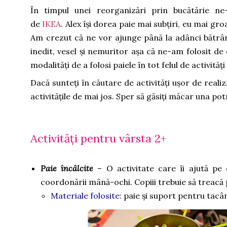
În timpul unei reorganizări prin bucătărie 
de
IKEA
. Alex își dorea paie mai subțiri, eu mai g
Am crezut că ne vor ajunge până la adânci bătrân
inedit, vesel și nemuritor așa că ne-am folosit de c
modalități de a folosi paiele în tot felul de activită
Dacă sunteți în căutare de activități ușor de realiza
activitățile de mai jos. Sper să găsiți măcar una potri
Activități pentru vârsta 2+
Paie încâlcite
– O activitate care îi ajută pe c
coordonării mână-ochi. Copiii trebuie să treacă p
Materiale folosite
: paie și suport pentru tacâ