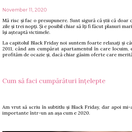
November 11, 2020
Mă risc și fac o presupunere. Sunt sigură că știi că doar
zile și trei nopți. Și e posibil chiar să îți fi făcut planu
își așteaptă victimele.
La capitolul Black Friday noi suntem foarte relaxați și 
2011, când am cumpărat apartamentul în care locuim, era
profităm de ocazie și, dacă chiar găsim oferte care meri
Cum să faci cumpărături înțelepte
Am vrut să scriu în subtitlu și Black Friday, dar apoi 
importante într-un an așa cum e 2020.