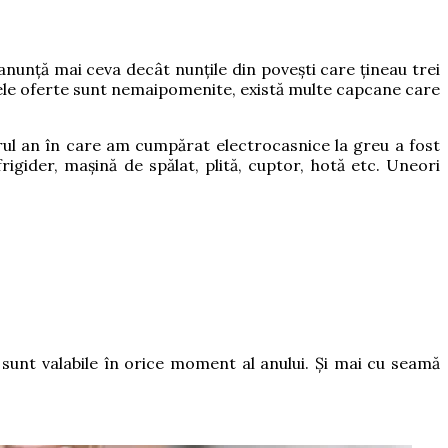
anunță mai ceva decât nunțile din povești care țineau trei
și unele oferte sunt nemaipomenite, există multe capcane care
urul an în care am cumpărat electrocasnice la greu a fost
gider, mașină de spălat, plită, cuptor, hotă etc. Uneori
sunt valabile în orice moment al anului. Și mai cu seamă