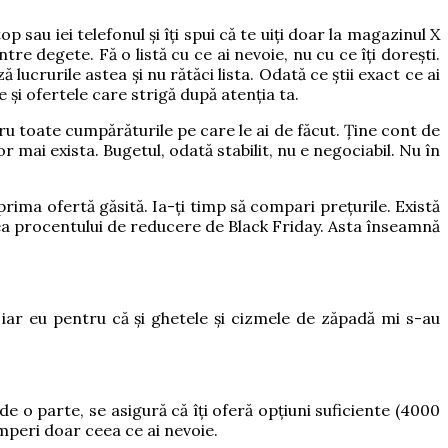
sau iei telefonul și îți spui că te uiți doar la magazinul X
re degete. Fă o listă cu ce ai nevoie, nu cu ce îți dorești.
crurile astea și nu rătăci lista. Odată ce știi exact ce ai
le și ofertele care strigă după atenția ta.
tru toate cumpărăturile pe care le ai de făcut. Ține cont de
r mai exista. Bugetul, odată stabilit, nu e negociabil. Nu în
a prima ofertă găsită. Ia-ți timp să compari prețurile. Există
area procentului de reducere de Black Friday. Asta înseamnă
, iar eu pentru că și ghetele și cizmele de zăpadă mi s-au
 o parte, se asigură că îți oferă opțiuni suficiente (4000
umperi doar ceea ce ai nevoie.