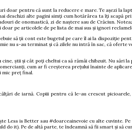
i doar pentru că sunt la reducere e mare. Te așezi la laptop 
i deschizi alte pagini simți cum hotărârea ta îți scapă print
douri de onomastică, zi de naștere sau de Crăciun. Notează lu
ezi doar pe articolele de pe lista de mai sus și ignori reclame
uie să ții cont este bugetul pe care îl ai la dispoziție pen
mie nu s-au terminat și că zilele nu intră în sac, că oferte vo
cine, știi și cât poți cheltui ca să rămâi chibzuit. Nu sări l
 comercianți, cum ar fi creșterea prețului înainte de aplic
 mic preț final.
călțări de iarnă. Copiii pentru că le-au crescut picioarele
e Less is Better sau #doarceainevoie cu alte cuvinte. Pe de
ld do it). Pe de altă parte, te îndeamnă să fii smart și să c