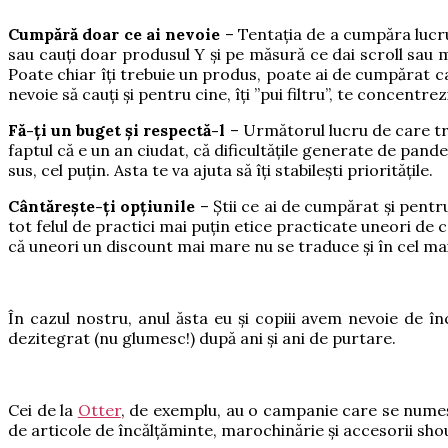
Cumpără doar ce ai nevoie
– Tentația de a cumpăra lucrur
sau cauți doar produsul Y și pe măsură ce dai scroll sau ma
Poate chiar îți trebuie un produs, poate ai de cumpărat ca
nevoie să cauți și pentru cine, îți ”pui filtru”, te concentr
Fă-ți un buget și respectă-l
– Următorul lucru de care treb
faptul că e un an ciudat, că dificultățile generate de pande
sus, cel puțin. Asta te va ajuta să îți stabilești prioritățile.
Cântărește-ți opțiunile
– Știi ce ai de cumpărat și pentru 
tot felul de practici mai puțin etice practicate uneori de
că uneori un discount mai mare nu se traduce și în cel mai
În cazul nostru, anul ăsta eu și copiii avem nevoie de în
dezitegrat (nu glumesc!) după ani și ani de purtare.
Cei de la
Otter
, de exemplu, au o campanie care se numeșt
de articole de încălțăminte, marochinărie și accesorii shou