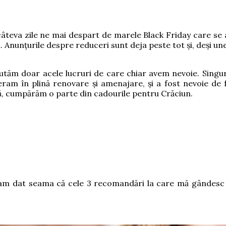
 câteva zile ne mai despart de marele Black Friday care se 
ri mari. Anunțurile despre reduceri sunt deja peste tot și, de
căutăm doar acele lucruri de care chiar avem nevoie. Sing
m în plină renovare și amenajare, și a fost nevoie de fri
tă, cumpărăm o parte din cadourile pentru Crăciun.
mi-am dat seama că cele 3 recomandări la care mă gândesc 