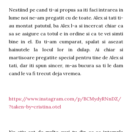
Nestiind pe cand ti-ai propus sa iti faci intrarea in
lume noi ne-am pregatit cu de toate. Alex si tati ti-
au montat patutul, ba Alex l-a si incercat chiar ca
sa se asigure ca totul e in ordine si ca te vei simti
bine in el. Eu ti-am cumparat, spalat si asezat
hainutele la locul lor in dulap. Ai chiar si
martisoare pregatite special pentru tine de Alex si
tati, dar iti spun sincer, m-as bucura sa ti le dam
cand le va fi trecut deja vremea.
https://www.instagram.com/p/BCMydyRNnDZ/
?taken-by=cristina.otel