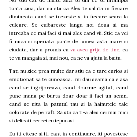
Nu stiu cat de multe auzi tu din ce se intampla
toata ziua, dar sa stii ca Alex te saluta in fiecare
dimineata cand se trezeste si in fiecare seara la
culcare. Se cuibareste langa noi doua si ma
intreaba ce mai faci si mai ales cand vii. Stie ca vei
fi mica si speriata poate de lumea asta mare si
ciudata, dar a promis ca
va avea grija de tine
, ca
te va mangaia si, mai nou, ca ne va ajuta la baita.
Tati nu zice prea multe dar stiu ca e tare curios si
emotionat sa te cunoasca. Imi dau seama ca e asa
cand se ingrijoreaza, cand doarme agitat, cand
pune mana pe burta doar-doar ii faci un semn,
cand se uita la patutul tau si la hainutele tale
colorate de pe raft. Sa stii ca ti-a ales cei mai mici
si delicati cercei cu iepurasi.
Eu iti citesc si iti cant in continuare, iti povestesc