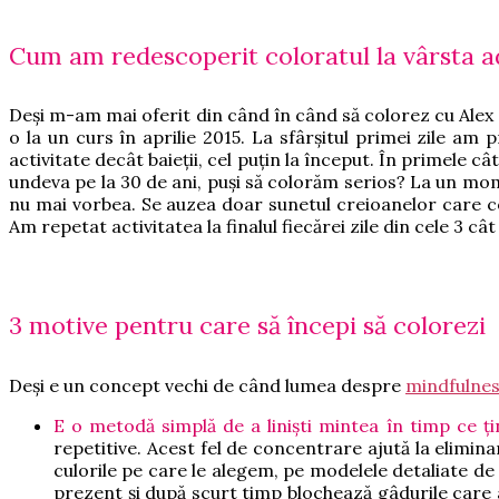
Cum am redescoperit coloratul la vârsta a
Deși m-am mai oferit din când în când să colorez cu Alex î
o la un curs în aprilie 2015. La sfârșitul primei zile a
activitate decât baieții, cel puțin la început. În primele
undeva pe la 30 de ani, puși să colorăm serios? La un m
nu mai vorbea. Se auzea doar sunetul creioanelor care c
Am repetat activitatea la finalul fiecărei zile din cele 3 câ
3 motive pentru care să începi să colorezi
Deși e un concept vechi de când lumea despre
mindfulne
E o metodă simplă de a liniști mintea în timp ce ț
repetitive. Acest fel de concentrare ajută la elimin
culorile pe care le alegem, pe modelele detaliate de p
prezent și după scurt timp blochează gâdurile care alt