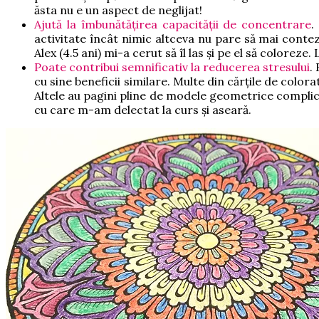
ăsta nu e un aspect de neglijat!
Ajută la îmbunătățirea capacității de concentrare
.
activitate încât nimic altceva nu pare să mai contez
Alex (4.5 ani) mi-a cerut să îl las și pe el să colorez
Poate contribui semnificativ la reducerea stresului
.
cu sine beneficii similare. Multe din cărțile de color
Altele au pagini pline de modele geometrice complicat
cu care m-am delectat la curs și aseară.