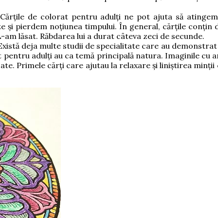
Cărțile de colorat pentru adulți ne pot ajuta să atingem
e și pierdem noțiunea timpului. În general, cărțile conțin 
e. L-am lăsat. Răbdarea lui a durat câteva zeci de secunde.
 Există deja multe studii de specialitate care au demonstrat 
at pentru adulți au ca temă principală natura. Imaginile cu a
e. Primele cărți care ajutau la relaxare și liniștirea minți