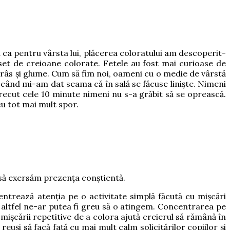
u ca pentru vârsta lui, plăcerea coloratului am descoperit-
 set de creioane colorate. Fetele au fost mai curioase de
e râs și glume. Cum să fim noi, oameni cu o medie de vârstă
ând mi-am dat seama că în sală se făcuse liniște. Nimeni
ecut cele 10 minute nimeni nu s-a grăbit să se oprească.
 cu tot mai mult spor.
ă să exersăm prezența conștientă.
ntrează atenția pe o activitate simplă făcută cu mișcări
e altfel ne-ar putea fi greu să o atingem. Concentrarea pe
 mișcării repetitive de a colora ajută creierul să rămână în
euși să facă față cu mai mult calm solicitărilor copiilor și