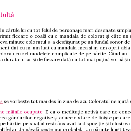
dultă
n cărțile lui cu tot felul de personaje mari desenate simpl
m primit fiecare o coală cu o mandala de colorat și câte un
 câteva minute coloratul s-a desfășurat pe un fundal sonor d
oment dat eu m-am luat cu mandala mea și m-am oprit abia c
olorau cu zel modelele complicate de pe hârtie. Când au tr
t a durat cursul și de fiecare dată cu tot mai puțină vorbă și
ss
se vorbește tot mai des în ziua de azi. Coloratul ne ajut
ine mâinile ocupate
.
E ca o meditație activă care ne conce
area gândurilor negative și aduce o stare de liniște pe car
e hârtie, pe spațiul restrâns avut la dispoziție și folosirea
fel ar da năvală peste noi probabil. Un părinte liniștit va r