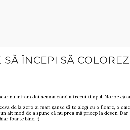
 SĂ ÎNCEPI SĂ COLOREZ
măcar nu mi-am dat seama când a trecut timpul. Noroc că a
va de la zero ai mari șanse să te alegi cu o floare, o oaie,
e un alt mod de a spune că nu prea mă pricep la desen. Dar
iar foarte bine. :)