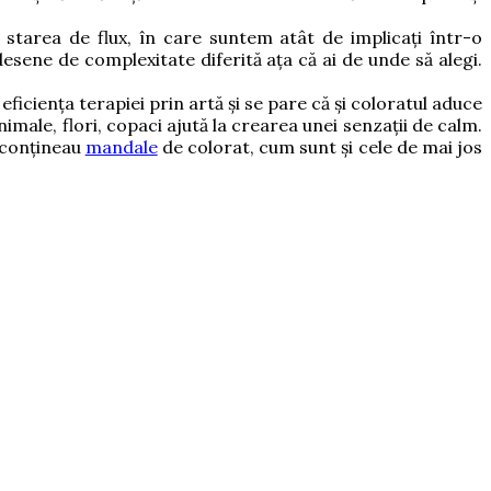
 starea de flux, în care suntem atât de implicați într-o
desene de complexitate diferită ața că ai de unde să alegi.
eficiența terapiei prin artă și se pare că și coloratul aduce
nimale, flori, copaci ajută la crearea unei senzații de calm.
i conțineau
mandale
de colorat, cum sunt și cele de mai jos