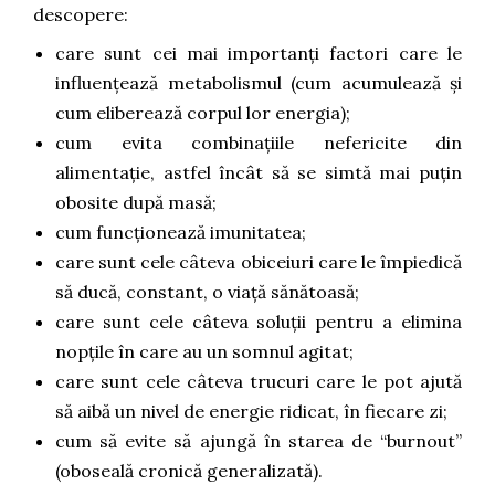
descopere:
care sunt cei mai importanți factori care le
influențează metabolismul (cum acumulează și
cum eliberează corpul lor energia);
cum evita combinațiile nefericite din
alimentație, astfel încât să se simtă mai puțin
obosite după masă;
cum funcționează imunitatea;
care sunt cele câteva obiceiuri care le împiedică
să ducă, constant, o viață sănătoasă;
care sunt cele câteva soluții pentru a elimina
nopțile în care au un somnul agitat;
care sunt cele câteva trucuri care le pot ajută
să aibă un nivel de energie ridicat, în fiecare zi;
cum să evite să ajungă în starea de “burnout”
(oboseală cronică generalizată).