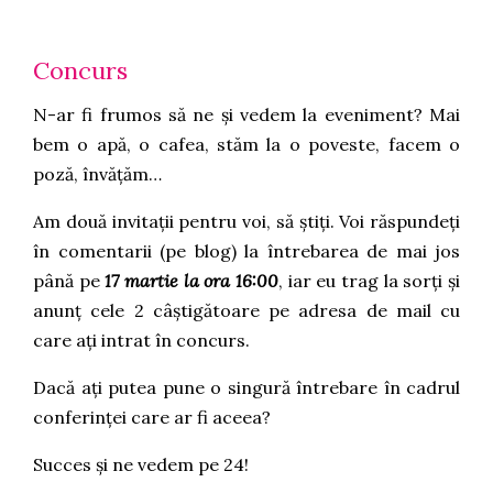
Concurs
N-ar fi frumos să ne și vedem la eveniment? Mai
bem o apă, o cafea, stăm la o poveste, facem o
poză, învățăm…
Am două invitații pentru voi, să știți. Voi răspundeți
în comentarii (pe blog) la întrebarea de mai jos
până pe
17 martie la ora 16:00
, iar eu trag la sorți și
anunț cele 2 câștigătoare pe adresa de mail cu
care ați intrat în concurs.
Dacă ați putea pune o singură întrebare în cadrul
conferinței care ar fi aceea?
Succes și ne vedem pe 24!