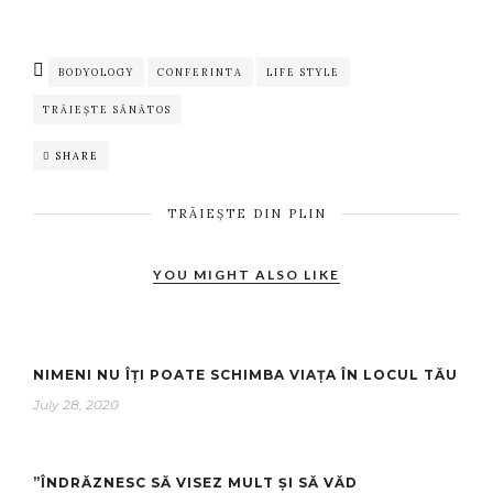
BODYOLOGY
CONFERINTA
LIFE STYLE
TRĂIEȘTE SĂNĂTOS
SHARE
TRĂIEȘTE DIN PLIN
YOU MIGHT ALSO LIKE
NIMENI NU ÎȚI POATE SCHIMBA VIAȚA ÎN LOCUL TĂU
July 28, 2020
”ÎNDRĂZNESC SĂ VISEZ MULT ȘI SĂ VĂD