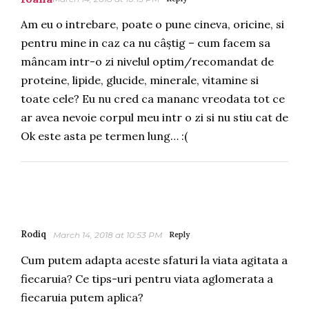
Am eu o intrebare, poate o pune cineva, oricine, si
pentru mine in caz ca nu câștig – cum facem sa
mâncam intr-o zi nivelul optim/recomandat de
proteine, lipide, glucide, minerale, vitamine si
toate cele? Eu nu cred ca mananc vreodata tot ce
ar avea nevoie corpul meu intr o zi si nu stiu cat de
Ok este asta pe termen lung… :(
Rodiq
March 14, 2018 at 10:53 PM
Reply
Cum putem adapta aceste sfaturi la viata agitata a
fiecaruia? Ce tips-uri pentru viata aglomerata a
fiecaruia putem aplica?