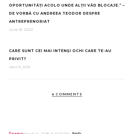
OPORTUNITĂȚI ACOLO UNDE ALȚII VĂD BLOCAJE.” –
DE VORBĂ CU ANDREEA TEODOR DESPRE
ANTREPRENORIAT
June 18, 2020
CARE SUNT CEI MAI INTENȘI OCHI CARE TE-AU
PRIVIT?
April 9, 2019
6 COMMENTS
Ioana
March 14, 2018 at 10:15 PM
Reply