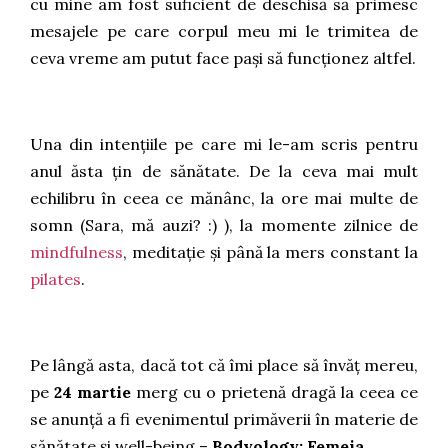
cu mine am fost suficient de deschisă să primesc
mesajele pe care corpul meu mi le trimitea de
ceva vreme am putut face pași să funcționez altfel.
Una din intențiile pe care mi le-am scris pentru
anul ăsta țin de sănătate. De la ceva mai mult
echilibru în ceea ce mănânc, la ore mai multe de
somn (Sara, mă auzi? :) ), la momente zilnice de
mindfulness
, meditație și până la mers constant la
pilates
.
Pe lângă asta, dacă tot că îmi place să învăț mereu,
pe
24 martie
merg cu o prietenă dragă la ceea ce
se anunță a fi evenimentul primăverii în materie de
sănătate și well-being –
Bodyology: Femeia
.