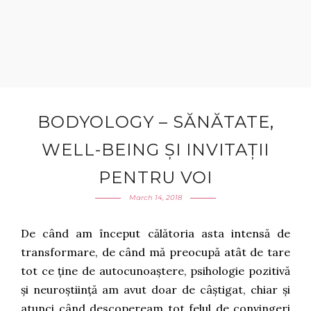
BODYOLOGY – SĂNĂTATE,
WELL-BEING ȘI INVITAȚII
PENTRU VOI
March 14, 2018
De când am început călătoria asta intensă de
transformare, de când mă preocupă atât de tare
tot ce ține de autocunoaștere, psihologie pozitivă
și neuroștiință am avut doar de câștigat, chiar și
atunci când descopeream tot felul de convingeri