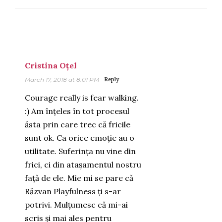
Cristina Oțel
March 17, 2018 at 8:01 PM
Reply
Courage really is fear walking.
:) Am înțeles în tot procesul
ăsta prin care trec că fricile
sunt ok. Ca orice emoție au o
utilitate. Suferința nu vine din
frici, ci din atașamentul nostru
față de ele. Mie mi se pare că
Răzvan Playfulness ți s-ar
potrivi. Mulțumesc că mi-ai
scris și mai ales pentru