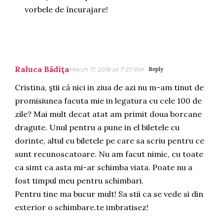
vorbele de încurajare!
Raluca Bădiţa
March 17, 2018 at 7:27 PM
Reply
Cristina, ştii că nici in ziua de azi nu m-am tinut de
promisiunea facuta mie in legatura cu cele 100 de
zile? Mai mult decat atat am primit doua borcane
dragute. Unul pentru a pune in el biletele cu
dorinte, altul cu biletele pe care sa scriu pentru ce
sunt recunoscatoare. Nu am facut nimic, cu toate
ca simt ca asta mi-ar schimba viata. Poate nu a
fost timpul meu pentru schimbari.
Pentru tine ma bucur mult! Sa stii ca se vede si din
exterior o schimbare.te imbratisez!