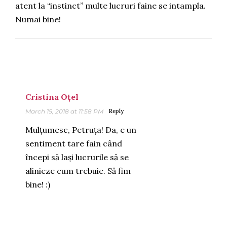
atent la “instinct” multe lucruri faine se intampla.
Numai bine!
Cristina Oțel
March 15, 2018 at 11:58 PM
Reply
Mulțumesc, Petruța! Da, e un
sentiment tare fain când
începi să lași lucrurile să se
alinieze cum trebuie. Să fim
bine! :)