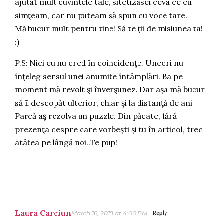
ajutat mult cuvintele tale, sitetizasei ceva ce eu
simţeam, dar nu puteam să spun cu voce tare.
Mă bucur mult pentru tine! Să te ţii de misiunea ta!
:)
P.S: Nici eu nu cred în coincidenţe. Uneori nu
înţeleg sensul unei anumite întâmplări. Ba pe
moment mă revolt şi înverşunez. Dar aşa mă bucur
să îl descopăt ulterior, chiar şi la distanţă de ani.
Parcă aş rezolva un puzzle. Din păcate, fără
prezenţa despre care vorbeşti şi tu în articol, trec
atâtea pe lângă noi..Te pup!
Laura Carciun
March 16, 2018 at 4:00 PM
Reply