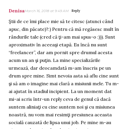
Denisa
March 16, 2018 at 9:49 AM
Reply
Ştii de ce îmi place mie să te citesc (atunci când
apuc, din păcate)?:) Pentru că mă regăsesc mult în
rândurile tale (cred că ţi-am mai spus-o :))). Sunt
aproximativ în aceeaşi etapă. Eu încă nu sunt
“freelancer”, dar am pornit spre drumul acesta
acum un an şi puţin. La mine specializările
urmează, dar deocamdată m-am înscris pe un
drum spre mine. Simt nevoia asta să aflu cine sunt
şi să am o imagine mai clară a misiunii mele. Tu m-
ai ajutat în stadiul incipient. La un moment dat
mi-ai scris într-un reply ceva de genul că dacă
suntem aliniaţi cu cine suntem noi şi cu misiunea
noastră, nu vom mai resimţi presiunea aceasta
socială cauzată de lipsa unui job. Pe mine m-au