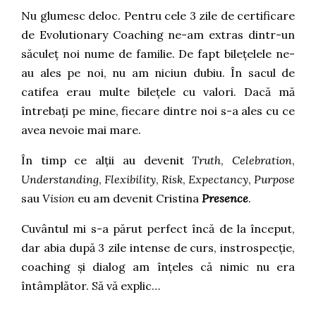
Nu glumesc deloc. Pentru cele 3 zile de certificare
de Evolutionary Coaching ne-am extras dintr-un
săculeț noi nume de familie. De fapt bilețelele ne-
au ales pe noi, nu am niciun dubiu. În sacul de
catifea erau multe bilețele cu valori. Dacă mă
întrebați pe mine, fiecare dintre noi s-a ales cu ce
avea nevoie mai mare.
În timp ce alții au devenit
Truth
,
Celebration
,
Understanding
,
Flexibility
,
Risk
,
Expectancy
,
Purpose
sau
Vision
eu am devenit Cristina
Presence
.
Cuvântul mi s-a părut perfect încă de la început,
dar abia după 3 zile intense de curs, instrospecție,
coaching și dialog am înțeles că nimic nu era
întâmplător. Să vă explic…