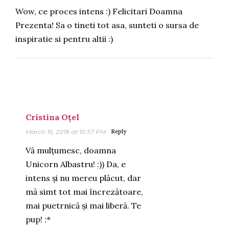
Wow, ce proces intens :) Felicitari Doamna
Prezenta! Sa o tineti tot asa, sunteti o sursa de
inspiratie si pentru altii :)
Cristina Oțel
March 16, 2018 at 10:57 PM
Reply
Vă mulțumesc, doamna
Unicorn Albastru! :)) Da, e
intens și nu mereu plăcut, dar
mă simt tot mai încrezătoare,
mai puetrnică și mai liberă. Te
pup! :*