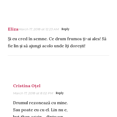
Eliza
March 17, 2018 at 12:23 AM
Reply
Și eu cred în semne. Ce drum frumos ți-ai ales! Să
fie lin și să ajungi acolo unde îți dorești!
Cristina Oțel
March 17, 2018 at 8:02 PM
Reply
Drumul rezonează cu mine.
Sau poate eu cu el. Lin nu e,
but then again… dintr-un