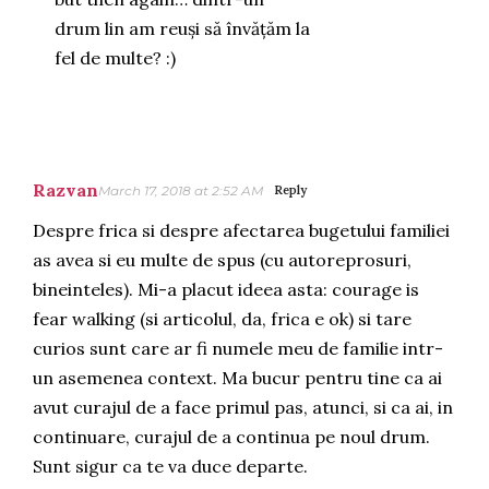
drum lin am reuși să învățăm la
fel de multe? :)
Razvan
March 17, 2018 at 2:52 AM
Reply
Despre frica si despre afectarea bugetului familiei
as avea si eu multe de spus (cu autoreprosuri,
bineinteles). Mi-a placut ideea asta: courage is
fear walking (si articolul, da, frica e ok) si tare
curios sunt care ar fi numele meu de familie intr-
un asemenea context. Ma bucur pentru tine ca ai
avut curajul de a face primul pas, atunci, si ca ai, in
continuare, curajul de a continua pe noul drum.
Sunt sigur ca te va duce departe.