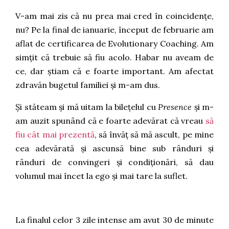
V-am mai zis că nu prea mai cred în coincidențe,
nu? Pe la final de ianuarie, început de februarie am
aflat de certificarea de Evolutionary Coaching. Am
simțit că trebuie să fiu acolo. Habar nu aveam de
ce, dar știam că e foarte important. Am afectat
zdravăn bugetul familiei și m-am dus.
Și stăteam și mă uitam la bilețelul cu
Presence
și m-
am auzit spunând că e foarte adevărat că vreau
să
fiu cât mai prezentă
, să învăț să mă ascult, pe mine
cea adevărată și ascunsă bine sub rânduri și
rânduri de convingeri și condiționări, să dau
volumul mai încet la ego și mai tare la suflet.
La finalul celor 3 zile intense am avut 30 de minute