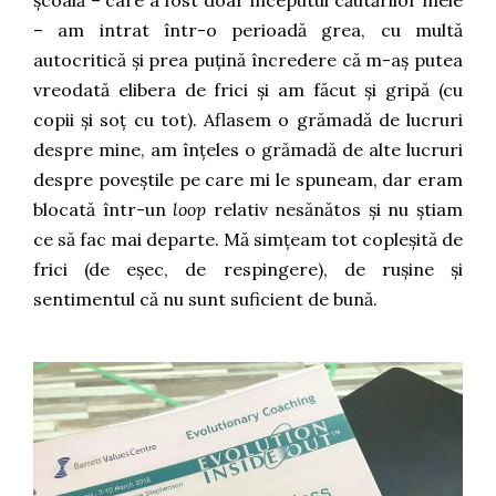
școală – care a fost doar începutul căutărilor mele
– am intrat într-o perioadă grea, cu multă
autocritică și prea puțină încredere că m-aș putea
vreodată elibera de frici și am făcut și gripă (cu
copii și soț cu tot). Aflasem o grămadă de lucruri
despre mine, am înțeles o grămadă de alte lucruri
despre poveștile pe care mi le spuneam, dar eram
blocată într-un
loop
relativ nesănătos și nu știam
ce să fac mai departe. Mă simțeam tot copleșită de
frici (de eșec, de respingere), de rușine și
sentimentul că nu sunt suficient de bună.