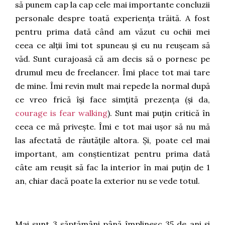
să punem cap la cap cele mai importante concluzii
personale despre toată experiența trăită. A fost
pentru prima dată când am văzut cu ochii mei
ceea ce alții îmi tot spuneau și eu nu reușeam să
văd. Sunt curajoasă că am decis să o pornesc pe
drumul meu de freelancer. Îmi place tot mai tare
de mine. Îmi revin mult mai repede la normal după
ce vreo frică își face simțită prezența (și da,
courage is fear walking
). Sunt mai puțin critică în
ceea ce mă privește. Îmi e tot mai ușor să nu mă
las afectată de răutățile altora. Și, poate cel mai
important, am conștientizat pentru prima dată
câte am reușit să fac la interior în mai puțin de 1
an, chiar dacă poate la exterior nu se vede totul.
Mai sunt 3 săptămâni până împlinesc 35 de ani și