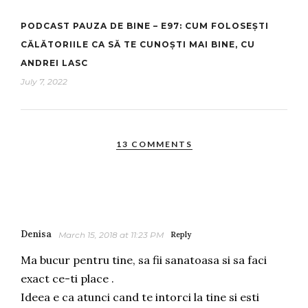
PODCAST PAUZA DE BINE – E97: CUM FOLOSEȘTI
CĂLĂTORIILE CA SĂ TE CUNOȘTI MAI BINE, CU
ANDREI LASC
July 7, 2022
13 COMMENTS
Denisa
March 15, 2018 at 11:23 PM
Reply
Ma bucur pentru tine, sa fii sanatoasa si sa faci
exact ce-ti place .
Ideea e ca atunci cand te intorci la tine si esti