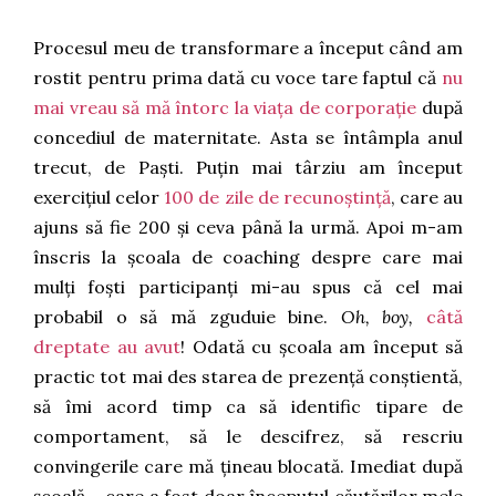
Procesul meu de transformare a început când am
rostit pentru prima dată cu voce tare faptul că
nu
mai vreau să mă întorc la viața de corporație
după
concediul de maternitate. Asta se întâmpla anul
trecut, de Paști. Puțin mai târziu am început
exercițiul celor
100 de zile de recunoștință
, care au
ajuns să fie 200 și ceva până la urmă. Apoi m-am
înscris la școala de coaching despre care mai
mulți foști participanți mi-au spus că cel mai
probabil o să mă zguduie bine.
Oh, boy,
câtă
dreptate au avut
! Odată cu școala am început să
practic tot mai des starea de prezență conștientă,
să îmi acord timp ca să identific tipare de
comportament, să le descifrez, să rescriu
convingerile care mă țineau blocată. Imediat după