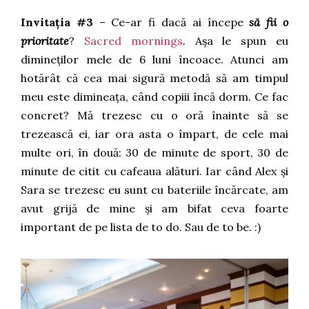
Invitația #3
– Ce-ar fi dacă ai începe
să fii o
prioritate
?
Sacred mornings
. Așa le spun eu
dimineților mele de 6 luni încoace. Atunci am
hotărât că cea mai sigură metodă să am timpul
meu este dimineața, când copiii încă dorm. Ce fac
concret? Mă trezesc cu o oră înainte să se
trezească ei, iar ora asta o împart, de cele mai
multe ori, în două: 30 de minute de sport, 30 de
minute de citit cu cafeaua alături. Iar când Alex și
Sara se trezesc eu sunt cu bateriile încărcate, am
avut grijă de mine și am bifat ceva foarte
important de pe lista de to do. Sau de to be. :)