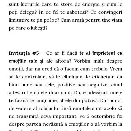
sunt lucrurile care te storc de energie și cum le
poți delega? În ce fel te sabotezi? Ce convingeri
limitative te țin pe loc? Cum arată pentru tine viața
pe care o iubești?
Invitația #5
– Ce-ar fi dacă
te-ai împrieteni cu
emoțiile tale
și ale altora? Vorbim mult despre
emoții, dar nu cred că o facem cum trebuie. Vrem
să le controlăm, să le eliminăm, le etichetăm ca
fiind bune sau rele, pozitive sau negative, când
adevărul e că ele doar sunt. Da, e adevărat, unele
te fac să te simți bine, altele dimpotrivă. Din punct
de vedere al rolului lor însă emoțiile sunt acolo să
ne transmită ceva important. Pe 5 octombrie fix
despre partea nevăzută a emoțiilor o să vorbim la