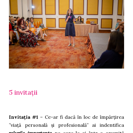
5 invitații
Invitația #1
– Ce-ar fi dacă în loc de împărțirea
”viață personală și profesională” ai indentifica
rolurile importante
pe care le ai într-o anumită