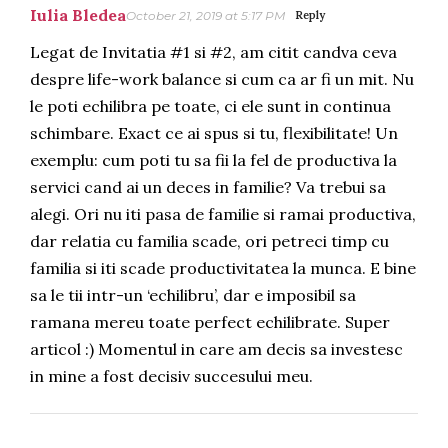
Iulia Bledea
October 21, 2019 at 5:17 PM
Reply
Legat de Invitatia #1 si #2, am citit candva ceva
despre life-work balance si cum ca ar fi un mit. Nu
le poti echilibra pe toate, ci ele sunt in continua
schimbare. Exact ce ai spus si tu, flexibilitate! Un
exemplu: cum poti tu sa fii la fel de productiva la
servici cand ai un deces in familie? Va trebui sa
alegi. Ori nu iti pasa de familie si ramai productiva,
dar relatia cu familia scade, ori petreci timp cu
familia si iti scade productivitatea la munca. E bine
sa le tii intr-un ‘echilibru’, dar e imposibil sa
ramana mereu toate perfect echilibrate. Super
articol :) Momentul in care am decis sa investesc
in mine a fost decisiv succesului meu.