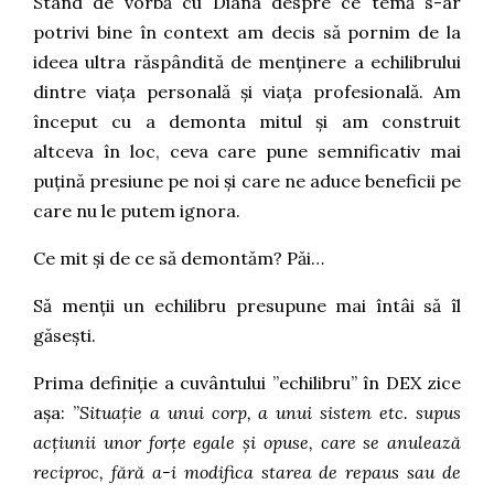
Stând de vorbă cu Diana despre ce temă s-ar
potrivi bine în context am decis să pornim de la
ideea ultra răspândită de menținere a echilibrului
dintre viața personală și viața profesională. Am
început cu a demonta mitul și am construit
altceva în loc, ceva care pune semnificativ mai
puțină presiune pe noi și care ne aduce beneficii pe
care nu le putem ignora.
Ce mit și de ce să demontăm? Păi…
Să menții un echilibru presupune mai întâi să îl
găsești.
Prima definiție a cuvântului ”echilibru” în DEX zice
așa: ”
Situație a unui corp, a unui sistem etc. supus
acțiunii unor forțe egale și opuse, care se anulează
reciproc, fără a-i modifica starea de repaus sau de