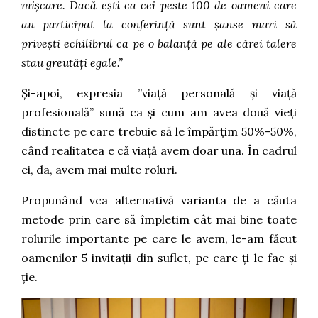
mișcare. Dacă ești ca cei peste 100 de oameni care
au participat la conferință sunt șanse mari să
privești echilibrul ca pe o balanță pe ale cărei talere
stau greutăți egale.”
Și-apoi, expresia ”viață personală și viață
profesională” sună ca și cum am avea două vieți
distincte pe care trebuie să le împărțim 50%-50%,
când realitatea e că viață avem doar una. În cadrul
ei, da, avem mai multe roluri.
Propunând vca alternativă varianta de a căuta
metode prin care să împletim cât mai bine toate
rolurile importante pe care le avem, le-am făcut
oamenilor 5 invitații din suflet, pe care ți le fac și
ție.