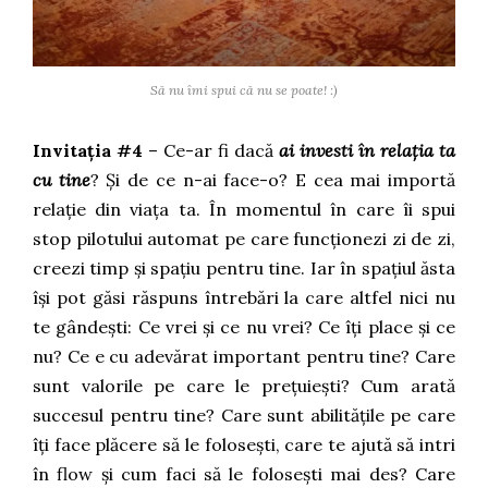
Să nu îmi spui că nu se poate! :)
Invitația #4
– Ce-ar fi dacă
ai investi în relația ta
cu tine
? Și de ce n-ai face-o? E cea mai importă
relație din viața ta. În momentul în care îi spui
stop pilotului automat pe care funcționezi zi de zi,
creezi timp și spațiu pentru tine. Iar în spațiul ăsta
își pot găsi răspuns întrebări la care altfel nici nu
te gândești: Ce vrei și ce nu vrei? Ce îți place și ce
nu? Ce e cu adevărat important pentru tine? Care
sunt valorile pe care le prețuiești? Cum arată
succesul pentru tine? Care sunt abilitățile pe care
îți face plăcere să le folosești, care te ajută să intri
în flow și cum faci să le folosești mai des? Care