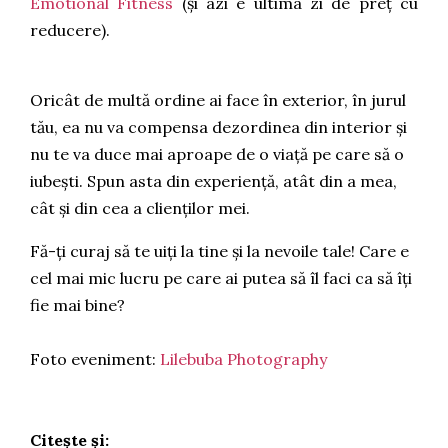
Emotional Fitness
(și azi e ultima zi de preț cu
reducere).
Oricât de multă ordine ai face în exterior, în jurul
tău, ea nu va compensa dezordinea din interior și
nu te va duce mai aproape de o viață pe care să o
iubești. Spun asta din experiență, atât din a mea,
cât și din cea a clienților mei.
Fă-ți curaj să te uiți la tine și la nevoile tale!
Care e
cel mai mic lucru pe care ai putea să îl faci ca să îți
fie mai bine?
Foto eveniment:
Lilebuba Photography
Citește și: