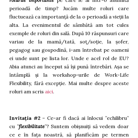
perioadă de timp?
Jucăm multe roluri care
fluctuează ca importanță de la o perioadă a vieții la
alta. La evenimentul de sâmbătă am tot cules
exemple de roluri din sală. După 10 răspunsuri care
variau de la mamă/tată, soț/soție, la șofer,
pegagog sau gospodină, i-am întrebat pe oameni
ei unde sunt pe lista lor. Unde e acel rol de EU?
Abia atunci au început să își pună întrebări. Așa se
întâmplă și la workshop-urile de Work-Life
Flexibility, fără excepție. Mai multe despre aceste
roluri am scris
aici
.
Invitația #2
– Ce-ar fi dacă ai înlocui ”echilibru”
cu ”
flexibilitate
”? Suntem obișnuiți să vedem doar
ce e în fața noastră, să planificăm pe termen