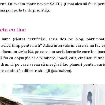
nt. Eu aveam mare nevoie SĂ FIU și mai ales să fiu și pen
mă pun pe lista de priorități.
ecta cu tine
ine (căutat certificări, scris des pe blog, participat
dică timp pentru a fi? Adică intervale în care să nu fac c
Am făcut un
to-be list
pe care am scris lucrurile care îmi buc
ă fiu cu copiii (fie că e plimbare, joacă, citit, cină sau rutina
 drumul pe care vreau să merg, să fac planuri pentru cari
e ce simt în diferite situații (
journaling
).