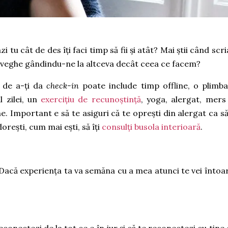
 tu cât de des îți faci timp să fii și atât? Mai știi când scr
veghe gândindu-ne la altceva decât ceea ce facem?
u de a-ți da
check-in
poate include timp offline, o plimba
 zilei, un
exercițiu de recunoștință
, yoga, alergat, mers
ne. Important e să te asiguri că te oprești din alergat ca să 
dorești, cum mai ești, să îți
consulți busola interioară
.
i. Dacă experiența ta va semăna cu a mea atunci te vei întoa