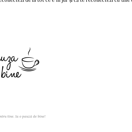
econectezi de la tot ce e în jur și că te reconectezi cu tine 
ntru tine. Ia o pauză de bine!