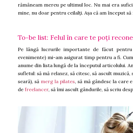
rămâneam mereu pe ultimul loc. Nu mai era suficie
mine, nu doar pentru ceilalți. Așa că am început să 
To-be list: Felul în care te poți recon
Pe lângă lucrurile importante de făcut pentru m
evenimente) mi-am asigurat timp pentru a fi. Cum a
anume din lista lungă de la începutul articolului. 
sufletul: să mă relaxez, să citesc, să ascult muzică, s
seară), să
merg la pilates
, să mă gândesc la care e
de
freelancer
, să îmi ascult gândurile, să scriu despr