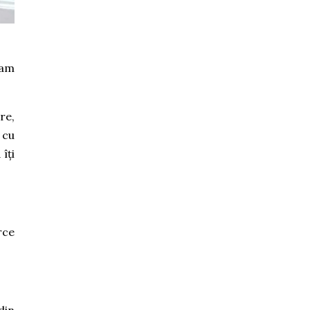
iam
re,
 cu
îți
rce