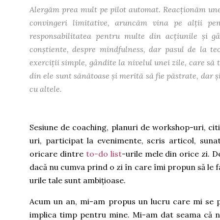
Alergăm prea mult pe pilot automat. Reacționăm uneori
convingeri limitative, aruncăm vina pe alții 
responsabilitatea pentru multe din acțiunile și g
conștiente, despre mindfulness, dar pasul de la teo
exerciții simple, gândite la nivelul unei zile, care să t
din ele sunt sănătoase și merită să fie păstrate, dar și 
cu altele.
Sesiune de coaching, planuri de workshop-uri, citit,
uri, participat la evenimente, scris articol, suna
oricare dintre
to-do list
-urile mele din orice zi. 
dacă nu cumva prind o zi în care îmi propun să le f
urile tale sunt ambițioase.
Acum un an, mi-am propus un lucru care mi se p
implica timp pentru mine. Mi-am dat seama că n