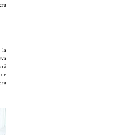
tru
 la
eva
ură
 de
era