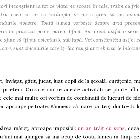
 inconștient la tot ce viața ne scoate în cale, trăim cu frici
pentru ceea ce ni se întâmplă și ne e greu să ne asu
ândurile noastre. Toată lumea vorbește despre arta prezen
rie la practică poate părea dificil. Am creat astfel o serie
e ajute să îți pui obiceiurile sub lupă. Vei conștientiza astfel 
care sunt obiceiurile care îți fac rău și ar trebui să le înlocui
 învățat, gătit, jucat, luat copil de la școală, curățenie, ma
t prieteni. Oricare dintre aceste activități se poate afla
De cele mai multe ori vorbim de combinații de lucruri de făc
ac aproape pe toate. Bănuiesc că mare parte și din to-do li
ărea măreț, aproape imposibil:
un an trăit cu sens
, ceea
u îmi mai ajungea să mă ocup de toată lumea în timp ce