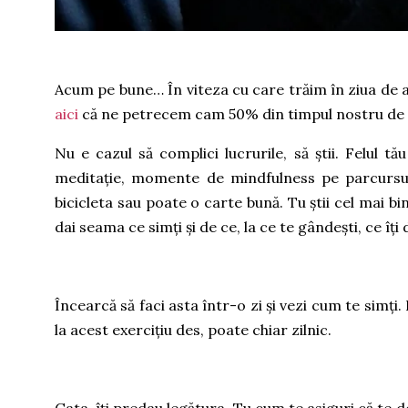
Acum pe bune… În viteza cu care trăim în ziua de azi
aici
că ne petrecem cam 50% din timpul nostru de 
Nu e cazul să complici lucrurile, să știi. Felul tă
meditație, momente de mindfulness pe parcursul
bicicleta sau poate o carte bună. Tu știi cel mai bi
dai seama ce simți și de ce, la ce te gândești, ce îți 
Încearcă să faci asta într-o zi și vezi cum te simț
la acest exercițiu des, poate chiar zilnic.