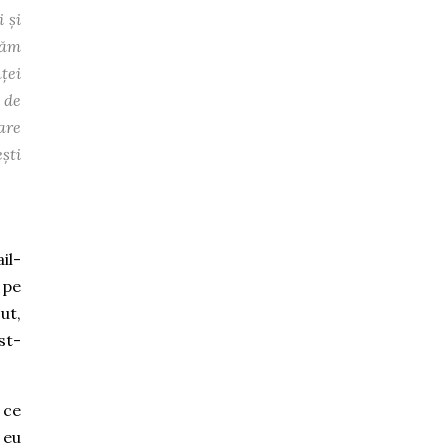
 și
măm
ței
 de
care
ești
il-
 pe
ut,
st-
 ce
 eu