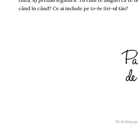
Gata, îți predau legătura. Tu cum te asiguri că te d
când în când? Ce ai include pe
to-be list
-ul tău?
Fă-ți timp pe