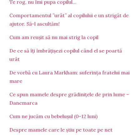
Te rog, nu îmi pupa copilul…
Comportamentul ”urât” al copilului e un strigăt de
ajutor. Să-l ascultăm!
Cum am reușit să nu mai strig la copil
De ce să îți îmbrățișezi copilul când el se poartă
urât
De vorbă cu Laura Markham: suferința fratelui mai
mare
Ce spun mamele despre grădinițele de prin lume –
Danemarca
Cum ne jucăm cu bebelușul (0-12 luni)
Despre mamele care le știu pe toate pe net