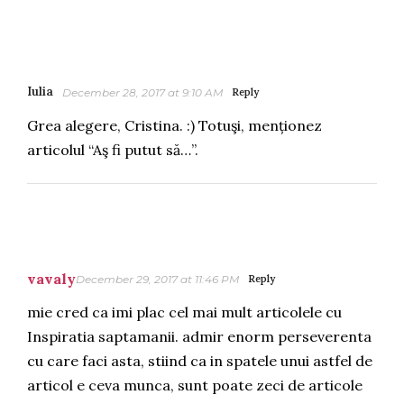
Iulia
December 28, 2017 at 9:10 AM
Reply
Grea alegere, Cristina. :) Totuşi, menționez
articolul “Aş fi putut să…”.
vavaly
December 29, 2017 at 11:46 PM
Reply
mie cred ca imi plac cel mai mult articolele cu
Inspiratia saptamanii. admir enorm perseverenta
cu care faci asta, stiind ca in spatele unui astfel de
articol e ceva munca, sunt poate zeci de articole